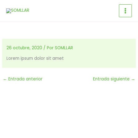
Ir
al
contenido
26 octubre, 2020
/ Por
SOMLLAR
Lorem ipsum dolor sit amet
←
Entrada anterior
Entrada siguiente
→
Dona