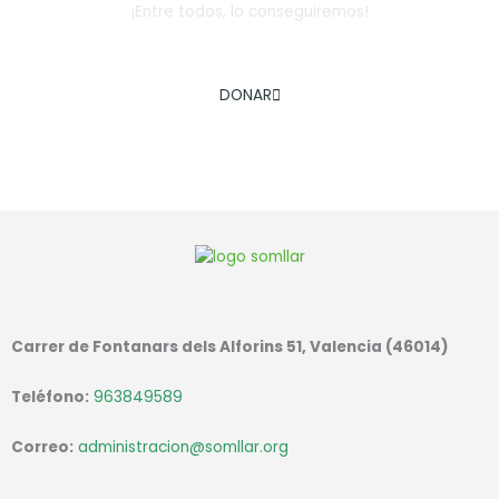
¡Entre todos, lo conseguiremos!
AYÚDANOS A COMBATIR LA EXCLUSIÓN SOCIAL INFANTIL
DONAR
Carrer de Fontanars dels Alforins 51, Valencia (46014)
Teléfono:
963849589
Correo:
administracion@somllar.org