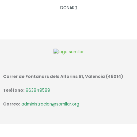
DONAR
Carrer de Fontanars dels Alforins 51, Valencia (46014)
Teléfono:
963849589
Correo:
administracion@somllar.org