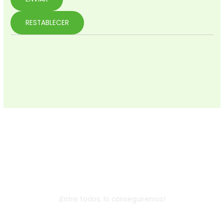
Dona
¡Entre todos, lo conseguiremos!
AYÚDANOS A COMBATIR LA EXCLUSIÓN SOCIAL INFANTIL