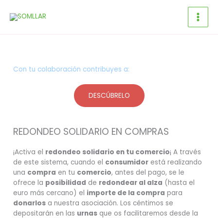
Ir
al
contenido
Con tu colaboración contribuyes a:
DESCÚBRELO
REDONDEO SOLIDARIO EN COMPRAS
¡Activa el
redondeo solidario en tu comercio
¡ A través
de este sistema, cuando el
consumidor
está realizando
una
compra
en tu
comercio
, antes del pago, se le
ofrece la
posibilidad
de
redondear al alza
(hasta el
euro más cercano) el
importe de la compra
para
donarlos
a nuestra asociación. Los céntimos se
depositarán en las
urnas
que os facilitaremos desde la