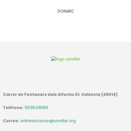
AYÚDANOS A COMBATIR LA EXCLUSIÓN SOCIAL INFANTIL
DONAR
Carrer de Fontanars dels Alforins 51, Valencia (46014)
Teléfono:
963849589
Correo:
administracion@somllar.org