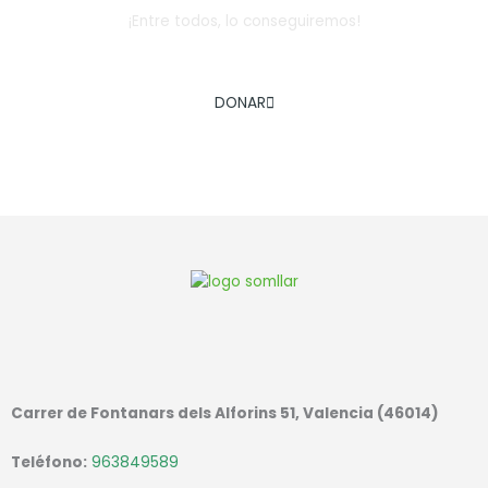
¡Entre todos, lo conseguiremos!
AYÚDANOS A COMBATIR LA EXCLUSIÓN SOCIAL INFANTIL
DONAR
Carrer de Fontanars dels Alforins 51, Valencia (46014)
Teléfono:
963849589