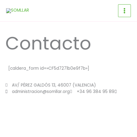
Ir
al
contenido
Contacto
[caldera_form id=»CF5d7271b0e9f7b»]
AV/ PÉREZ GALDÓS 13, 46007 (VALENCIA)
administracion@somllar.org
+34 96 384 95 89
Dona