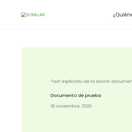
Ir
al
¿Quién
contenido
Text explicatiu de la secció docume
Documento de prueba
18 noviembre, 2020