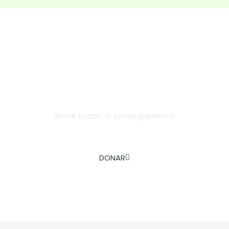
Dona
¡Entre todos, lo conseguiremos!
AYÚDANOS A COMBATIR LA EXCLUSIÓN SOCIAL INFANTIL
DONAR