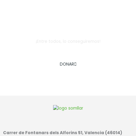
Dona
¡Entre todos, lo conseguiremos!
AYÚDANOS A COMBATIR LA EXCLUSIÓN SOCIAL INFANTIL
DONAR
Carrer de Fontanars dels Alforins 51, Valencia (46014)