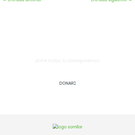
Dona
¡Entre todos, lo conseguiremos!
AYÚDANOS A COMBATIR LA EXCLUSIÓN SOCIAL INFANTIL
DONAR