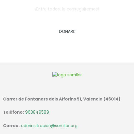
¡Entre todos, lo conseguiremos!
AYÚDANOS A COMBATIR LA EXCLUSIÓN SOCIAL INFANTIL
DONAR
Carrer de Fontanars dels Alforins 51, Valencia (46014)
Teléfono:
963849589
Correo:
administracion@somllar.org