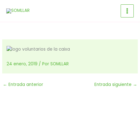
Ir
al
contenido
24 enero, 2019
/ Por
SOMLLAR
←
Entrada anterior
Entrada siguiente
→
Dona