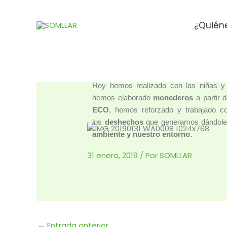
Ir
al
¿Quién
contenido
Hoy hemos realizado con las niñas y
hemos
elaborado
monederos
a partir 
ECO
, hemos reforzado y trabajado c
los
deshechos
que generamos dándoles
ambiente y nuestro entorno.
31 enero, 2019
/ Por
SOMLLAR
←
Entrada anterior