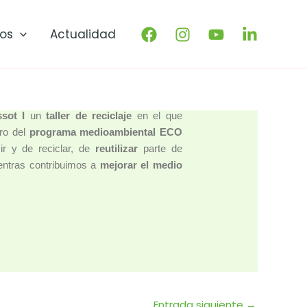
os
Actualidad
sot I
un
taller de reciclaje
en el que
tro del
programa medioambiental ECO
r y de reciclar, de
reutilizar
parte de
entras contribuimos a
mejorar el medio
Entrada siguiente
→