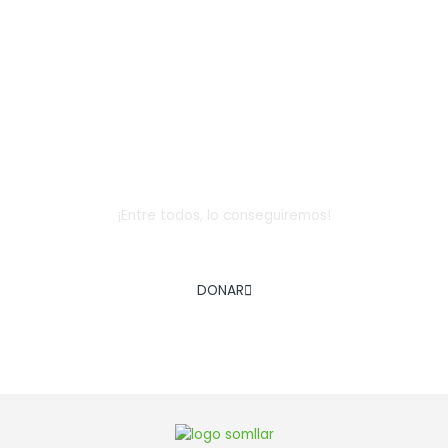
Dona
¡Entre todos, lo conseguiremos!
AYÚDANOS A COMBATIR LA EXCLUSIÓN SOCIAL INFANTIL
DONAR