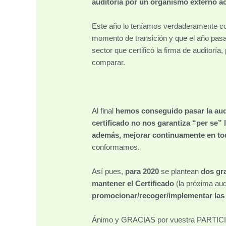
auditoría por un organismo externo a
Este año lo teníamos verdaderamente com
momento de transición y que el año pasa
sector que certificó la firma de auditorí
comparar.
Al final
hemos conseguido pasar la aud
certificado no nos garantiza “per se” 
además, mejorar continuamente en tod
conformamos.
Así pues,
para 2020
se plantean
dos gra
mantener el Certificado
(la próxima aud
promocionar/recoger/implementar las 
Ánimo y GRACIAS por vuestra PARTI