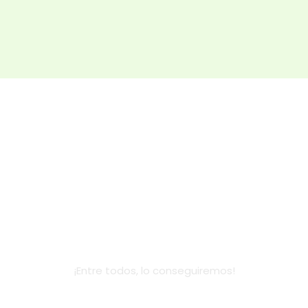
Dona
¡Entre todos, lo conseguiremos!
AYÚDANOS A COMBATIR LA EXCLUSIÓN SOCIAL INFANTIL