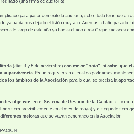
creditado
(una firma de auditoría).
plicado para pasar con éxito la auditoría, sobre todo teniendo en cu
do ya habíamos dejado el listón muy alto. Además, el año pasado fu
a, pero a lo largo de este año ya han auditado otras Organizaciones c
itoría
(días 4 y 5 de noviembre)
con mejor “nota”, si cabe, que e
la supervivencia
. Es un requisito sin el cual no podríamos mantener
os los ámbitos de la Asociación
para lo cual se precisa la
aportac
ndes objetivos en el Sistema de Gestión de la Calidad
: el prime
itoría será previsiblemente en el mes de mayo) y el segundo será
ge
diferentes mejoras
que se vayan generando en la Asociación.
CIPACIÓN