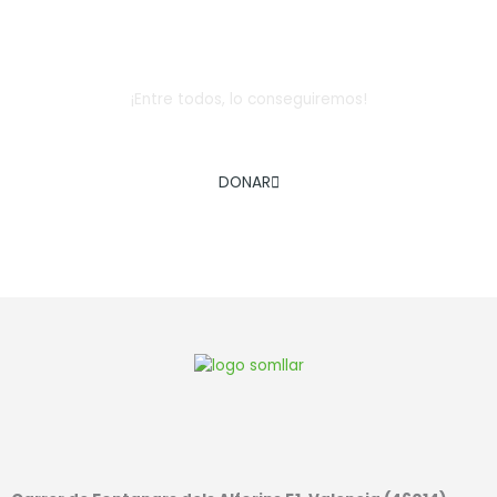
Dona
¡Entre todos, lo conseguiremos!
AYÚDANOS A COMBATIR LA EXCLUSIÓN SOCIAL INFANTIL
DONAR