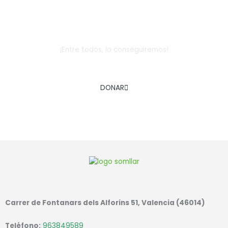
Dona
¡Entre todos, lo conseguiremos!
AYÚDANOS A COMBATIR LA EXCLUSIÓN SOCIAL INFANTIL
DONAR
Carrer de Fontanars dels Alforins 51, Valencia (46014)
Teléfono:
963849589