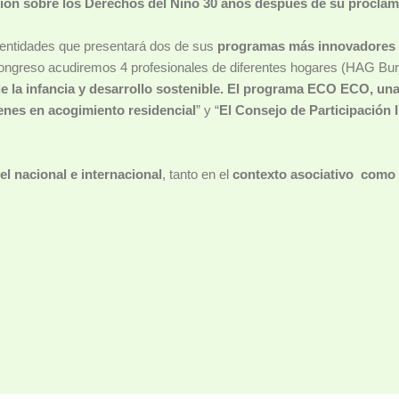
ción sobre los Derechos del Niño 30 años después de su procla
 entidades que presentará dos de sus
programas más innovadore
congreso acudiremos 4 profesionales de diferentes hogares (HAG Bu
e la infancia y desarrollo sostenible. El programa ECO ECO, un
enes en acogimiento residencial
” y “
El Consejo de Participación I
.
el nacional e internacional
, tanto en el
contexto asociativo como e