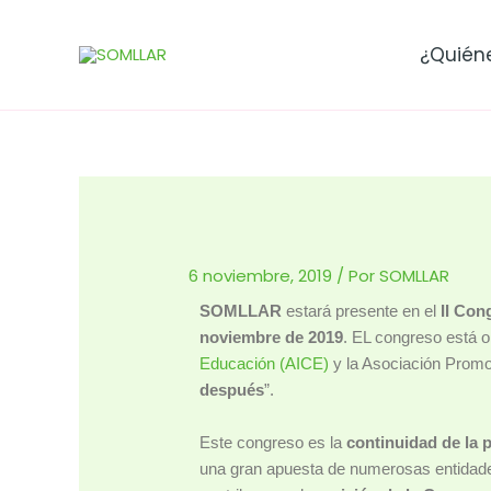
Ir
al
¿Quién
contenido
6 noviembre, 2019
/ Por
SOMLLAR
SOMLLAR
estará presente en el
II Con
noviembre de 2019
. EL congreso está o
Educación (AICE)
y la Asociación Promoc
después
”.
Este congreso es la
continuidad de la 
una gran apuesta de numerosas entidad