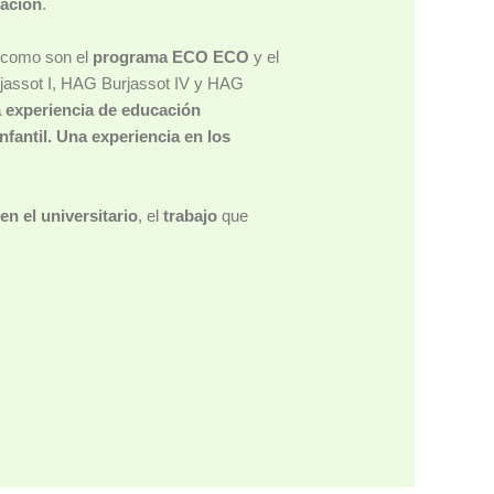
mación
.
s
como son el
programa ECO ECO
y el
rjassot I, HAG Burjassot IV y HAG
a experiencia de educación
nfantil. Una experiencia en los
n el universitario
, el
trabajo
que