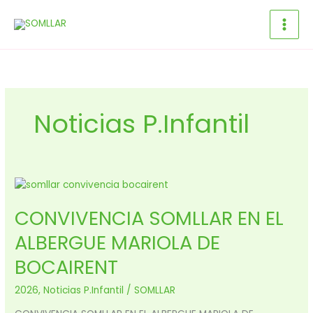
Ir
al
contenido
Noticias P.Infantil
CONVIVENCIA
SOMLLAR
CONVIVENCIA SOMLLAR EN EL
EN
EL
ALBERGUE MARIOLA DE
ALBERGUE
MARIOLA
BOCAIRENT
DE
BOCAIRENT
2026
,
Noticias P.Infantil
/
SOMLLAR