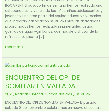
CONVIVENCIA SOMLLAR EN EL ALBERGUE MARIOLA DE
BOCAIRENT El pasado fin de semana hemos realizado una
estupenda convivencia de los niños, niñas,adolescentes y
jóvenes y una gran parte del equipo educativo y técnico
que integran laasociación SOMLLAR.Entre las actividades
programadas hemos realizado innumerables juegos,
guerras de agua ygimkanas, además de disfrutar de la
refrescante piscina […]
Leer más »
ENCUENTRO
DEL
ENCUENTRO DEL CPI DE
CPI
DE
SOMLLAR EN VALLADA
SOMLLAR
EN
2025
,
Noticias P.Infantil
,
Ultimas Noticias
/
SOMLLAR
VALLADA
ENCUENTRO DEL CPI DE SOMLLAR EN VALLADA El pasado
sábado 8 de noviembre celebramos un nuevo encuentro