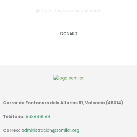
¡Entre todos, lo conseguiremos!
AYÚDANOS A COMBATIR LA EXCLUSIÓN SOCIAL INFANTIL
DONAR
Carrer de Fontanars dels Alforins 51, Valencia (46014)
Teléfono:
963849589
Correo:
administracion@somllar.org