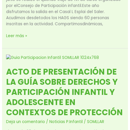
por elConsejo de Participación infantil.Este año
disfrutamos la salida en el Casal L Esplai del Saler.
Acudimos desdetodos los HAGS siendo 60 personas
inscritas en la actividad. Compartimosdinámicas,
Leer más »
ACTO
DE
ACTO DE PRESENTACIÓN DE
PRESENTACIÓN
DE
LA GUÍA SOBRE DERECHOS Y
LA
GUÍA
PARTICIPACIÓN INFANTIL Y
SOBRE
ADOLESCENTE EN
DERECHOS
Y
CONTEXTOS DE PROTECCIÓN
PARTICIPACIÓN
INFANTIL
Deja un comentario
/
Noticias P.Infantil
/
SOMLLAR
Y