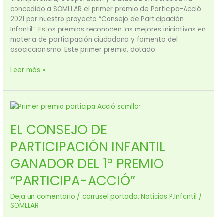
concedido a SOMLLAR el primer premio de Participa-Acció
2021 por nuestro proyecto “Consejo de Participación
Infantil”. Estos premios reconocen las mejores iniciativas en
materia de participación ciudadana y fomento del
asociacionismo. Este primer premio, dotado
Leer más »
EL
CONSEJO
EL CONSEJO DE
DE
PARTICIPACIÓN
PARTICIPACIÓN INFANTIL
INFANTIL
GANADOR
GANADOR DEL 1º PREMIO
DEL
“PARTICIPA-ACCIÓ”
1º
PREMIO
Deja un comentario
/
carrusel portada
,
Noticias P.Infantil
/
“PARTICIPA-
SOMLLAR
ACCIÓ”