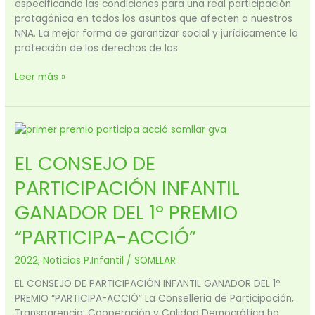
especificando las condiciones para una real participación
protagónica en todos los asuntos que afecten a nuestros
NNA. La mejor forma de garantizar social y jurídicamente la
protección de los derechos de los
Leer más »
EL
CONSEJO
EL CONSEJO DE
DE
PARTICIPACIÓN
PARTICIPACIÓN INFANTIL
INFANTIL
GANADOR
GANADOR DEL 1º PREMIO
DEL
“PARTICIPA-ACCIÓ”
1º
PREMIO
2022
,
Noticias P.Infantil
/
SOMLLAR
“PARTICIPA-
ACCIÓ”
EL CONSEJO DE PARTICIPACIÓN INFANTIL GANADOR DEL 1º
PREMIO “PARTICIPA-ACCIÓ” La Conselleria de Participación,
Transparencia, Cooperación y Calidad Democrática ha