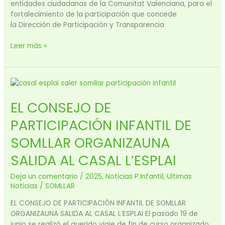
entidades ciudadanas de la Comunitat Valenciana, para el
fortalecimiento de la participación que concede
la Dirección de Participación y Transparencia
Leer más »
EL
CONSEJO
EL CONSEJO DE
DE
PARTICIPACIÓN
PARTICIPACIÓN INFANTIL DE
INFANTIL
DE
SOMLLAR ORGANIZAUNA
SOMLLAR
SALIDA AL CASAL L’ESPLAI
ORGANIZAUNA
SALIDA
Deja un comentario
/
2025
,
Noticias P.Infantil
,
Ultimas
AL
Noticias
/
SOMLLAR
CASAL
L’ESPLAI
EL CONSEJO DE PARTICIPACIÓN INFANTIL DE SOMLLAR
ORGANIZAUNA SALIDA AL CASAL L’ESPLAI El pasado 19 de
junio se realizó el querido viaje de fin de curso organizado