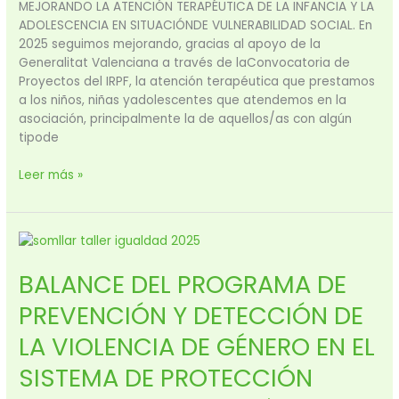
VULNERABILIDAD
MEJORANDO LA ATENCIÓN TERAPÉUTICA DE LA INFANCIA Y LA
SOCIAL.​
ADOLESCENCIA EN SITUACIÓNDE VULNERABILIDAD SOCIAL. En
2025 seguimos mejorando, gracias al apoyo de la
Generalitat Valenciana a través de laConvocatoria de
Proyectos del IRPF, la atención terapéutica que prestamos
a los niños, niñas yadolescentes que atendemos en la
asociación, principalmente la de aquellos/as con algún
tipode
Leer más »
BALANCE
DEL
BALANCE DEL PROGRAMA DE
PROGRAMA
DE
PREVENCIÓN Y DETECCIÓN DE
PREVENCIÓN
Y
LA VIOLENCIA DE GÉNERO EN EL
DETECCIÓN
SISTEMA DE PROTECCIÓN
DE
LA