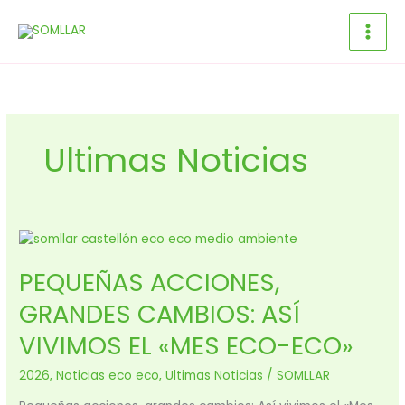
Ir
al
contenido
Ultimas Noticias
PEQUEÑAS
ACCIONES,
PEQUEÑAS ACCIONES,
GRANDES
CAMBIOS:
GRANDES CAMBIOS: ASÍ
ASÍ
VIVIMOS
VIVIMOS EL «MES ECO-ECO»
EL
«MES
2026
,
Noticias eco eco
,
Ultimas Noticias
/
SOMLLAR
ECO-