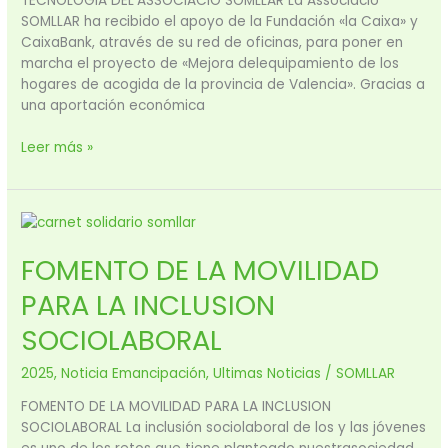
TECNOLOGIA DEL’ASSOCIACIÓ SOMLLAR La Associació
SOMLLAR ha recibido el apoyo de la Fundación «la Caixa» y
CaixaBank, através de su red de oficinas, para poner en
marcha el proyecto de «Mejora delequipamiento de los
hogares de acogida de la provincia de Valencia». Gracias a
una aportación económica
Leer más »
FOMENTO
DE
FOMENTO DE LA MOVILIDAD
LA
MOVILIDAD
PARA LA INCLUSION
PARA
LA
SOCIOLABORAL
INCLUSION
SOCIOLABORAL
2025
,
Noticia Emancipación
,
Ultimas Noticias
/
SOMLLAR
FOMENTO DE LA MOVILIDAD PARA LA INCLUSION
SOCIOLABORAL La inclusión sociolaboral de los y las jóvenes