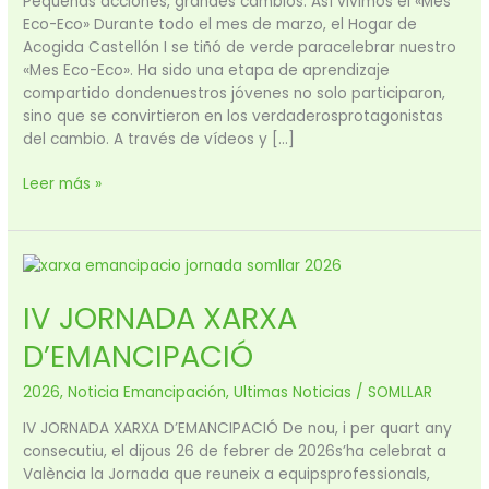
Pequeñas acciones, grandes cambios: Así vivimos el «Mes
ECO»
Eco-Eco» Durante todo el mes de marzo, el Hogar de
Acogida Castellón I se tiñó de verde paracelebrar nuestro
«Mes Eco-Eco». Ha sido una etapa de aprendizaje
compartido dondenuestros jóvenes no solo participaron,
sino que se convirtieron en los verdaderosprotagonistas
del cambio. A través de vídeos y […]
Leer más »
IV
JORNADA
IV JORNADA XARXA
XARXA
D’EMANCIPACIÓ
D’EMANCIPACIÓ
2026
,
Noticia Emancipación
,
Ultimas Noticias
/
SOMLLAR
IV JORNADA XARXA D’EMANCIPACIÓ De nou, i per quart any
consecutiu, el dijous 26 de febrer de 2026s’ha celebrat a
València la Jornada que reuneix a equipsprofessionals,