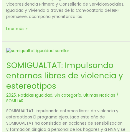
Vicepresidencia Primera y Conselleria de ServiciosSociales,
Igualdad y Vivienda a través de la Convocatoria del IRPF
promueve, acompaña ymonitoriza los
Leer más »
SOMIGUALTAT:
Impulsando
SOMIGUALTAT: Impulsando
entornos
libres
entornos libres de violencia y
de
violencia
estereotipos
y
estereotipos
2025
,
Noticias Igualdad
,
Sin categoría
,
Ultimas Noticias
/
SOMLLAR
SOMIGUALTAT: Impulsando entornos libres de violencia y
estereotipos El programa ejecutado este año de
SOMIGUALTAT ha consistido en acciones de sensibilización
y formación dirigida a personal de los hogares y a NNA y se