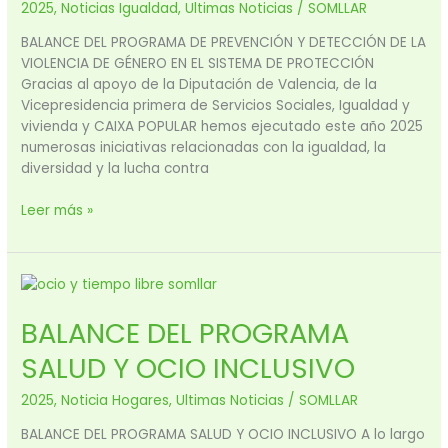
2025
,
Noticias Igualdad
,
Ultimas Noticias
/
SOMLLAR
VIOLENCIA
DE
BALANCE DEL PROGRAMA DE PREVENCIÓN Y DETECCIÓN DE LA
GÉNERO
VIOLENCIA DE GÉNERO EN EL SISTEMA DE PROTECCIÓN
EN
Gracias al apoyo de la Diputación de Valencia, de la
EL
Vicepresidencia primera de Servicios Sociales, Igualdad y
SISTEMA
vivienda y CAIXA POPULAR hemos ejecutado este año 2025
DE
numerosas iniciativas relacionadas con la igualdad, la
PROTECCIÓN
diversidad y la lucha contra
Leer más »
BALANCE
DEL
BALANCE DEL PROGRAMA
PROGRAMA
SALUD
SALUD Y OCIO INCLUSIVO
Y
OCIO
2025
,
Noticia Hogares
,
Ultimas Noticias
/
SOMLLAR
INCLUSIVO
BALANCE DEL PROGRAMA SALUD Y OCIO INCLUSIVO A lo largo