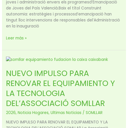
joves i administració envers els programesd’Emancipació
de Joves del País Valencià.Baix el títol Construint
autonomia: estratègies i processosd’emancipació han
tingut lloc intervencions de responsables del’Administració
en la inauguració
Leer más »
NUEVO
IMPULSO
NUEVO IMPULSO PARA
PARA
RENOVAR
RENOVAR EL EQUIPAMIENTO Y
EL
EQUIPAMIENTO
LA TECNOLOGIA
Y
DEL’ASSOCIACIÓ SOMLLAR
LA
TECNOLOGIA
2026
,
Noticia Hogares
,
Ultimas Noticias
/
SOMLLAR
DEL’ASSOCIACIÓ
SOMLLAR
NUEVO IMPULSO PARA RENOVAR EL EQUIPAMIENTO Y LA