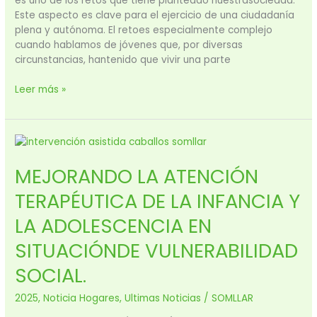
es uno de los retos que tiene planteado nuestrasociedad.
Este aspecto es clave para el ejercicio de una ciudadanía
plena y autónoma. El retoes especialmente complejo
cuando hablamos de jóvenes que, por diversas
circunstancias, hantenido que vivir una parte
Leer más »
MEJORANDO
LA
MEJORANDO LA ATENCIÓN
ATENCIÓN
TERAPÉUTICA
TERAPÉUTICA DE LA INFANCIA Y
DE
LA
LA ADOLESCENCIA EN
INFANCIA
SITUACIÓNDE VULNERABILIDAD
Y
LA
SOCIAL.​
ADOLESCENCIA
EN
2025
,
Noticia Hogares
,
Ultimas Noticias
/
SOMLLAR
SITUACIÓNDE