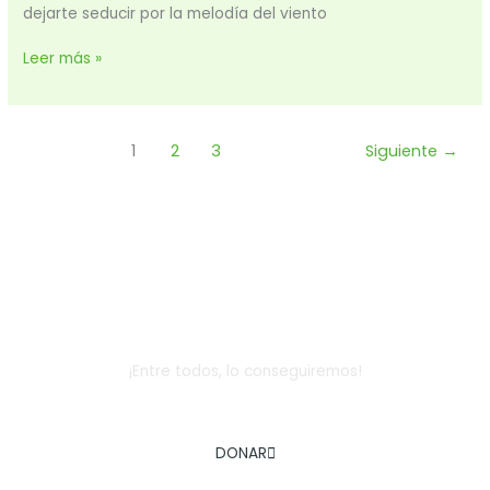
dejarte seducir por la melodía del viento
Leer más »
1
2
3
Siguiente
→
Dona
¡Entre todos, lo conseguiremos!
AYÚDANOS A COMBATIR LA EXCLUSIÓN SOCIAL INFANTIL
DONAR