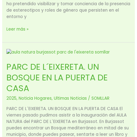
ha pretendido visibilizar y tomar conciencia de la presencia
de estereotipos y roles de género que persisten en el
entorno y
Leer más »
PARC
DE
PARC DE L´EIXERETA. UN
L
´EIXERETA.
BOSQUE EN LA PUERTA DE
UN
BOSQUE
CASA
EN
LA
2025
,
Noticia Hogares
,
Ultimas Noticias
/
SOMLLAR
PUERTA
PARC DE L´EIXERETA. UN BOSQUE EN LA PUERTA DE CASA El
DE
viernes pasado pudimos asistir a la inauguración del AULA
CASA
NATURA del PARC DE L´EIXERETA en Burjassot. En Burjassot
puedes encontrar un Bosque mediterráneo en mitad de su
municipio, donde puedes pasear, sentarte a leer un libro y