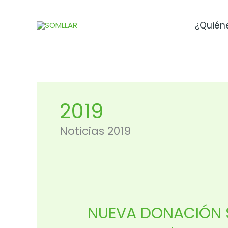
Ir
al
¿Quién
contenido
2019
Noticias 2019
NUEVA DONACIÓN SO
NUEVA
DONACIÓN