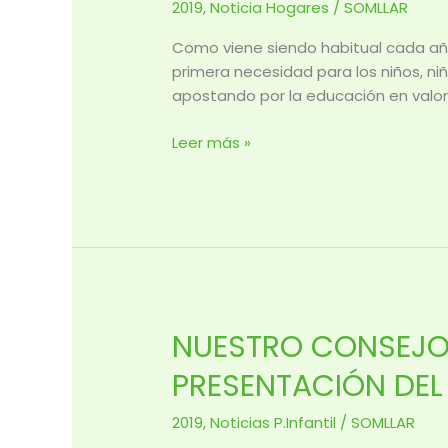
2019
,
Noticia Hogares
/
SOMLLAR
SOLIDARIA
DEL
Como viene siendo habitual cada año
COLEGIO
primera necesidad para los niños, ni
PIO
apostando por la educación en valor
XII
Leer más »
NUESTRO CONSEJO D
NUESTRO
CONSEJO
PRESENTACIÓN DEL
DE
PARTICIPACIÓN
2019
,
Noticias P.Infantil
/
SOMLLAR
INFANTIL