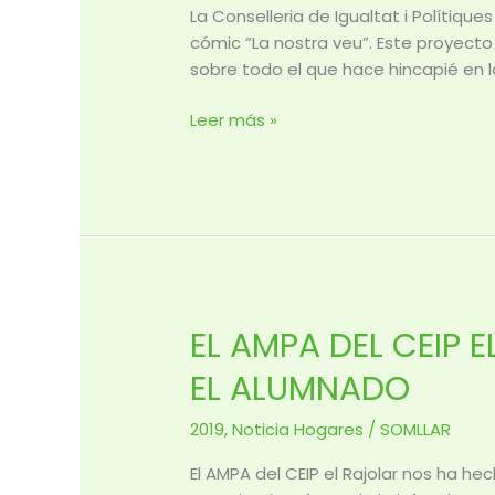
ASISTE
La Conselleria de Igualtat i Polítiq
A
cómic “La nostra veu”. Este proyecto
LA
sobre todo el que hace hincapié en la
PRESENTACIÓN
DEL
Leer más »
CÓMIC
“LA
NOSTRA
VEU”
EL AMPA DEL CEIP 
EL
AMPA
EL ALUMNADO
DEL
CEIP
2019
,
Noticia Hogares
/
SOMLLAR
EL
RAJOLAR
El AMPA del CEIP el Rajolar nos ha h