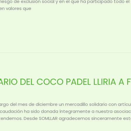
riesgo de exclusión social y en el que ha participado todo e
en valores que
RIO DEL COCO PADEL LLIRIA A
 largo del mes de diciembre un mercadillo solidario con artí
ecaudación ha sido donada íntegramente a nuestra asociació
atendemos. Desde SOMLLAR agradecemos sinceramente esta i