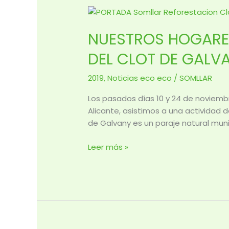
NUESTROS
HOGARES
NUESTROS HOGARES
DE
ALICANTE
DEL CLOT DE GALV
PARTICIPAN
EN
2019
,
Noticias eco eco
/
SOMLLAR
LA
REFORESTACIÓN
Los pasados días 10 y 24 de noviemb
DEL
Alicante, asistimos a una actividad 
CLOT
de Galvany es un paraje natural muni
DE
GALVANY
Leer más »