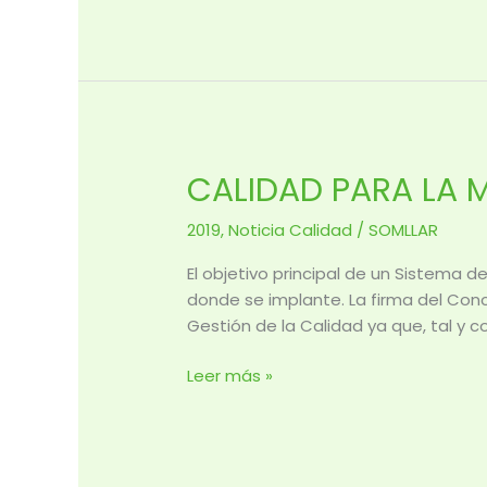
CALIDAD PARA LA 
CALIDAD
PARA
2019
,
Noticia Calidad
/
SOMLLAR
LA
MEJORA
El objetivo principal de un Sistema d
Y
donde se implante. La firma del Conc
FORTALECIMIENTO
Gestión de la Calidad ya que, tal y 
DE
LA
Leer más »
ASOCIACIÓN