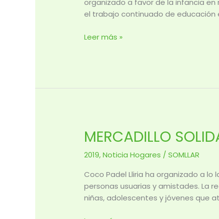
FOMENTA
organizado a favor de la infancia en 
LOS
el trabajo continuado de educación 
VALORES
SOLIDARIOS
Leer más »
EN
EL
ALUMNADO
MERCADILLO SOLIDA
MERCADILLO
SOLIDARIO
2019
,
Noticia Hogares
/
SOMLLAR
DEL
COCO
Coco Padel Lliria ha organizado a lo
PADEL
personas usuarias y amistades. La r
LLIRIA
niñas, adolescentes y jóvenes que 
A
FAVOR