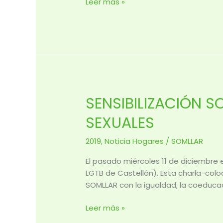
Leer más »
DE
SOMLLAR
SENSIBILIZACIÓN S
SENSIBILIZACIÓN
SOBRE
SEXUALES
LAS
DIVERSIDADES
2019
,
Noticia Hogares
/
SOMLLAR
IDENTITARIAS
Y
El pasado miércoles 11 de diciembre 
AFECTIVO-
LGTB de Castellón). Esta charla-colo
SEXUALES
SOMLLAR con la igualdad, la coeducac
Leer más »