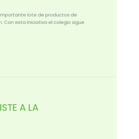
n importante lote de productos de
 Con esta iniciativa el colegio sigue
STE A LA