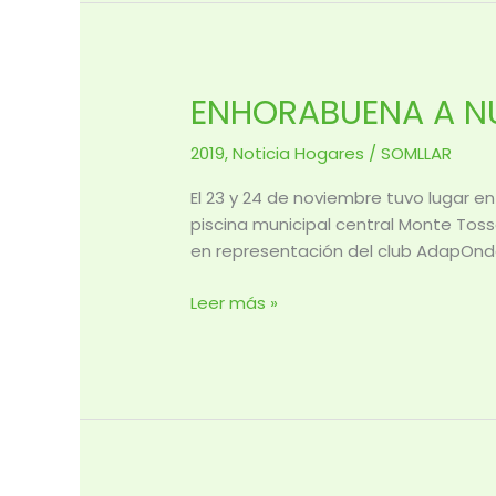
ENHORABUENA A N
ENHORABUENA
A
2019
,
Noticia Hogares
/
SOMLLAR
NUESTROS
LUCHADORES
El 23 y 24 de noviembre tuvo lugar en
DE
piscina municipal central Monte Toss
NATACIÓN
en representación del club AdapOnda 
ADAPTADA
Leer más »