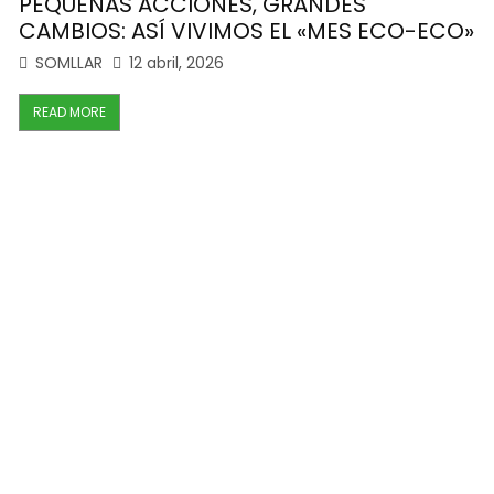
PEQUEÑAS ACCIONES, GRANDES
F
CAMBIOS: ASÍ VIVIMOS EL «MES ECO-ECO»
A
SOMLLAR
12 abril, 2026
READ MORE